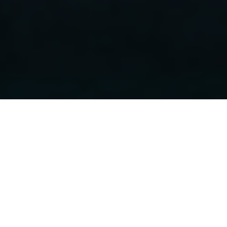
Retour
La nouvelle génération du BCC
23.11.2021
, Costet Vincent
Ils sont neuf et tout neufs, et ils sont montés sur
leurs premiers podiums, ce week-end à Bienne.