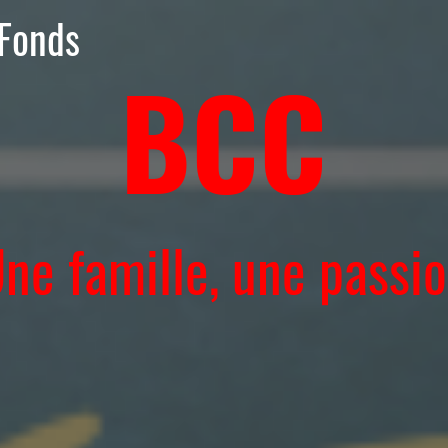
Fonds
BCC
ne famille, une passi